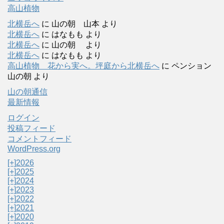
高山植物
北横岳へ
に
山の朝 山本
より
北横岳へ
に
はなもも
より
北横岳へ
に
山の朝
より
北横岳へ
に
はなもも
より
高山植物 花から実へ。坪庭から北横岳へ
に
ペンション
山の朝
より
山の朝通信
最新情報
ログイン
投稿フィード
コメントフィード
WordPress.org
[+]
2026
[+]
2025
[+]
2024
[+]
2023
[+]
2022
[+]
2021
[+]
2020