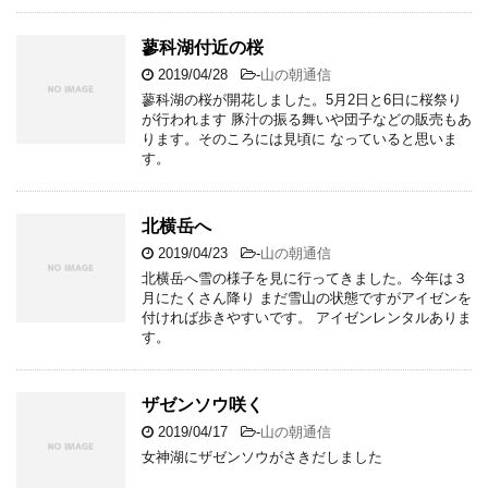
蓼科湖付近の桜
2019/04/28
-
山の朝通信
蓼科湖の桜が開花しました。5月2日と6日に桜祭り
が行われます 豚汁の振る舞いや団子などの販売もあ
ります。そのころには見頃に なっていると思いま
す。
北横岳へ
2019/04/23
-
山の朝通信
北横岳へ雪の様子を見に行ってきました。今年は３
月にたくさん降り まだ雪山の状態ですがアイゼンを
付ければ歩きやすいです。 アイゼンレンタルありま
す。
ザゼンソウ咲く
2019/04/17
-
山の朝通信
女神湖にザゼンソウがさきだしました