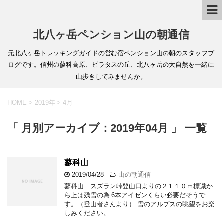
北八ヶ岳ペンション山の朝通信
元北八ヶ岳トレッキングガイドの営む宿ペンション山の朝のスタッフブ
ログです。信州の蓼科高原、ピラタスの丘、北八ヶ岳の大自然を一緒に
山歩きしてみませんか。
HOME
>
2019年
>
4月
「 月別アーカイブ：2019年04月 」 一覧
蓼科山
2019/04/28
-
山の朝通信
蓼科山 スズラン峠登山口よりの２１１０ｍ標識か
ら上は残雪の為 6本アイゼンくらい必要だそうで
す。（登山者さんより） 雪のアルプスの眺望をお楽
しみください。