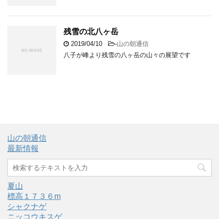
残雪の北八ヶ岳
2019/04/10
-
山の朝通信
八子が峰より残雪の八ヶ岳の山々の展望です
山の朝通信
最新情報
夏山
標高１７３６m
シャクナゲ
ニッコウキスゲ