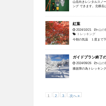
山岳向きレンタルスノー
ング できます。北横岳
紅葉
2024/10/21
-
山の
トレッキング
今朝の気温 １度まで下
ガイドプラン終了
2024/09/26
-
山の
膝故障の為トレッキング
1
2
3
次へ »