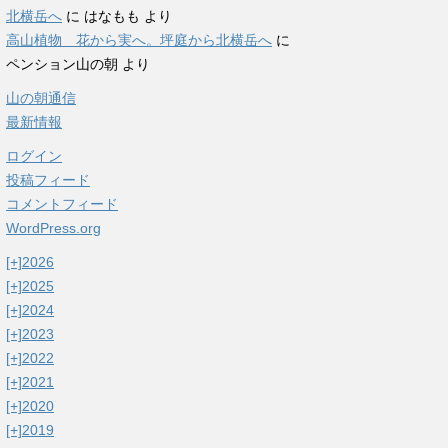
北横岳へ
に
はなもも
より
高山植物 花から実へ。坪庭から北横岳へ
に
ペンション山の朝
より
山の朝通信
最新情報
ログイン
投稿フィード
コメントフィード
WordPress.org
[+]
2026
[+]
2025
[+]
2024
[+]
2023
[+]
2022
[+]
2021
[+]
2020
[+]
2019