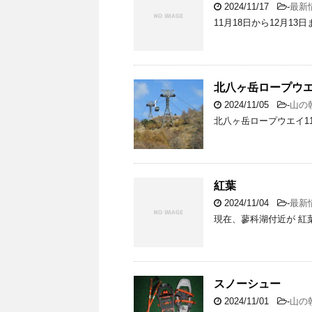
2024/11/17
-
最新
11月18日から12月1
北八ヶ岳ロープウ
2024/11/05
-
山の
北八ヶ岳ロープウエイ1
紅葉
2024/11/04
-
最新
現在、蓼科湖付近が 紅
スノーシュー
2024/11/01
-
山の