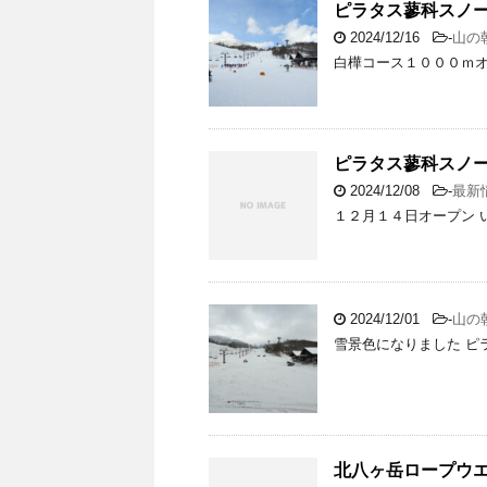
ピラタス蓼科スノ
2024/12/16
-
山の
白樺コース１０００ｍオ
ピラタス蓼科スノ
2024/12/08
-
最新
１２月１４日オープン 
2024/12/01
-
山の
雪景色になりました ピ
北八ヶ岳ロープウ