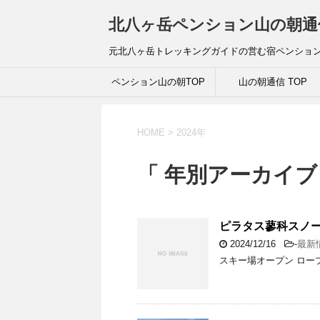
北八ヶ岳ペンション山の朝通
元北八ヶ岳トレッキングガイドの営む宿ペンショ
ペンション山の朝TOP
山の朝通信 TOP
HOME
>
2024年
「 年別アーカイブ：
ピラタス蓼科スノ
2024/12/16
-
最新
スキー場オープン ロー