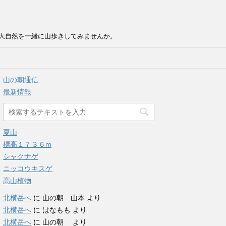
大自然を一緒に山歩きしてみませんか。
山の朝通信
最新情報
夏山
標高１７３６m
シャクナゲ
ニッコウキスゲ
高山植物
北横岳へ
に
山の朝 山本
より
北横岳へ
に
はなもも
より
北横岳へ
に
山の朝
より