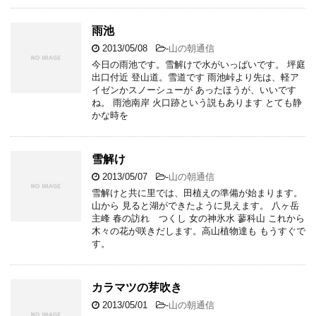
雨池
2013/05/08
-
山の朝通信
今日の雨池です。雪解けで水がいっぱいです。 坪庭
出口付近 登山道。雪道です 雨池峠より先は、軽ア
イゼンかスノーシューが あったほうが、いいです
ね。 雨池南岸 火口跡という説もあります とても静
かな時を
雪解け
2013/05/07
-
山の朝通信
雪解けと共に里では、田植えの準備が始まります。
山から 見ると湖ができたように見えます。 八ヶ岳
主峰 春の訪れ つくし 女の神氷水 蓼科山 これから
木々の花が咲きだします。高山植物達も もうすぐで
す。
カラマツの芽吹き
2013/05/01
-
山の朝通信