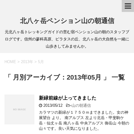
北八ヶ岳ペンション山の朝通信
元北八ヶ岳トレッキングガイドの営む宿ペンション山の朝のスタッフブ
ログです。信州の蓼科高原、ピラタスの丘、北八ヶ岳の大自然を一緒に
山歩きしてみませんか。
HOME
>
2013年
>
5月
「 月別アーカイブ：2013年05月 」 一覧
新緑前線が上ってきました
2013/05/12
-
山の朝通信
カラマツの新緑が１７５０ｍまできました。女の神
展望台 より。 南アルプス 左より北岳・甲斐駒ケ
岳・仙丈ヶ岳 南八ヶ岳 中央アルプス 御岳山 今朝の
山々です。良い天気になりました。