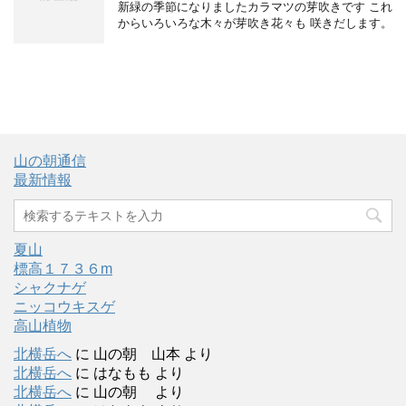
新緑の季節になりましたカラマツの芽吹きです これ
からいろいろな木々が芽吹き花々も 咲きだします。
山の朝通信
最新情報
夏山
標高１７３６m
シャクナゲ
ニッコウキスゲ
高山植物
北横岳へ
に
山の朝 山本
より
北横岳へ
に
はなもも
より
北横岳へ
に
山の朝
より