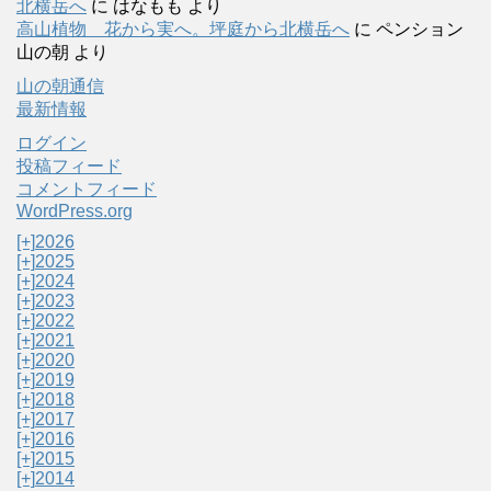
北横岳へ
に
はなもも
より
高山植物 花から実へ。坪庭から北横岳へ
に
ペンション
山の朝
より
山の朝通信
最新情報
ログイン
投稿フィード
コメントフィード
WordPress.org
[+]
2026
[+]
2025
[+]
2024
[+]
2023
[+]
2022
[+]
2021
[+]
2020
[+]
2019
[+]
2018
[+]
2017
[+]
2016
[+]
2015
[+]
2014