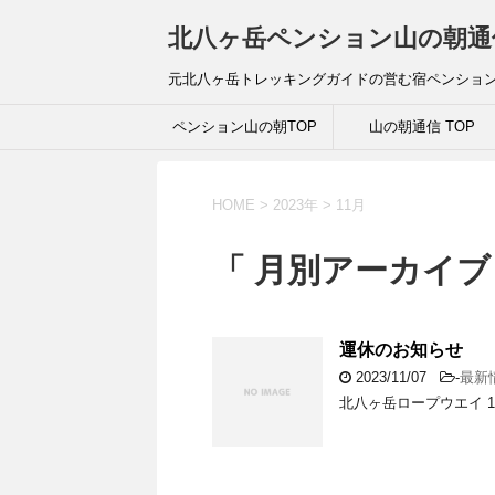
北八ヶ岳ペンション山の朝通
元北八ヶ岳トレッキングガイドの営む宿ペンショ
ペンション山の朝TOP
山の朝通信 TOP
HOME
>
2023年
>
11月
「 月別アーカイブ：
運休のお知らせ
2023/11/07
-
最新
北八ヶ岳ロープウエイ 1