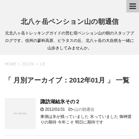
北八ヶ岳ペンション山の朝通信
元北八ヶ岳トレッキングガイドの営む宿ペンション山の朝のスタッフブ
ログです。信州の蓼科高原、ピラタスの丘、北八ヶ岳の大自然を一緒に
山歩きしてみませんか。
HOME
>
2012年
>
1月
「 月別アーカイブ：2012年01月 」 一覧
諏訪湖結氷その２
2012/01/31
-
山の朝通信
東側は氷が残っていました 氷っていました 御神渡
りの期待 今年こそ 明日に期待です