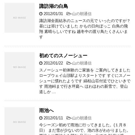
諏訪湖の白鳥
2012/01/31
-
山の朝通信
諏訪湖全面結氷のニュースの元で いったのですが？
昼には溶けていました かもの日向ぼっこ 白鳥の飛
翔 素晴らしいですね 越冬中の渡り鳥たくさんいま
す
初めてのスノーシュー
2012/01/22
-
山の朝通信
スノーシュー初体験のご家族を ご案内してきました
ロープウェイ山頂駅よりスタートです すぐにスノー
シューに慣れたようです 縞枯山荘付近でひといきで
す 雨池峠まで行き坪庭へ ほわほわの新雪で、登山
道しか …
雨池へ
2012/01/11
-
山の朝通信
今シーズン初めて雨池に行ってきました。(１月８
日） まだ雪が少ないので、池の氷がわかりました。