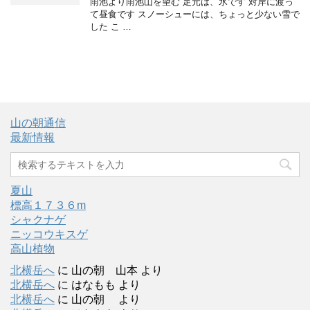
雨池より雨池山を望む 足元は、氷です 対岸に渡っ
て昼食です スノーシューには、ちょっと少ない雪で
した こ …
山の朝通信
最新情報
夏山
標高１７３６m
シャクナゲ
ニッコウキスゲ
高山植物
北横岳へ
に
山の朝 山本
より
北横岳へ
に
はなもも
より
北横岳へ
に
山の朝
より