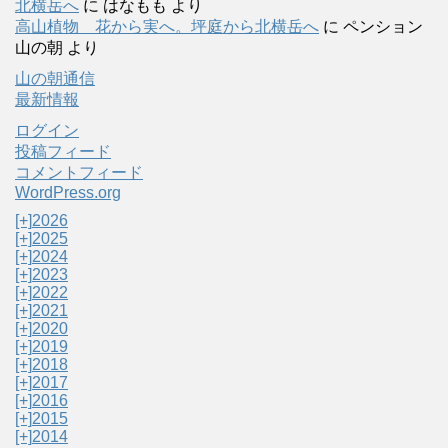
北横岳へ
に
はなもも
より
高山植物 花から実へ。坪庭から北横岳へ
に
ペンション
山の朝
より
山の朝通信
最新情報
ログイン
投稿フィード
コメントフィード
WordPress.org
[+]
2026
[+]
2025
[+]
2024
[+]
2023
[+]
2022
[+]
2021
[+]
2020
[+]
2019
[+]
2018
[+]
2017
[+]
2016
[+]
2015
[+]
2014