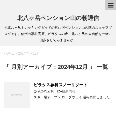
北八ヶ岳ペンション山の朝通信
元北八ヶ岳トレッキングガイドの営む宿ペンション山の朝のスタッフブ
ログです。信州の蓼科高原、ピラタスの丘、北八ヶ岳の大自然を一緒に
山歩きしてみませんか。
HOME
>
2024年
>
12月
「 月別アーカイブ：2024年12月 」 一覧
ピラタス蓼科スノーリゾート
2024/12/16
-
最新情報
スキー場オープン ロープウェイ 運転再開しました