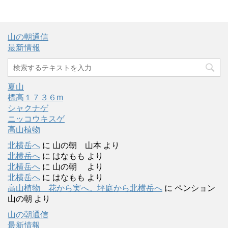
山の朝通信
最新情報
夏山
標高１７３６m
シャクナゲ
ニッコウキスゲ
高山植物
北横岳へ
に
山の朝 山本
より
北横岳へ
に
はなもも
より
北横岳へ
に
山の朝
より
北横岳へ
に
はなもも
より
高山植物 花から実へ。坪庭から北横岳へ
に
ペンション
山の朝
より
山の朝通信
最新情報