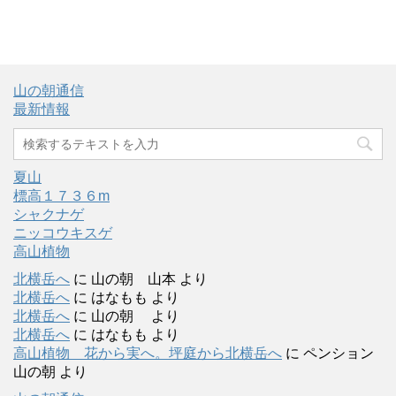
山の朝通信
最新情報
夏山
標高１７３６m
シャクナゲ
ニッコウキスゲ
高山植物
北横岳へ
に
山の朝 山本
より
北横岳へ
に
はなもも
より
北横岳へ
に
山の朝
より
北横岳へ
に
はなもも
より
高山植物 花から実へ。坪庭から北横岳へ
に
ペンション
山の朝
より