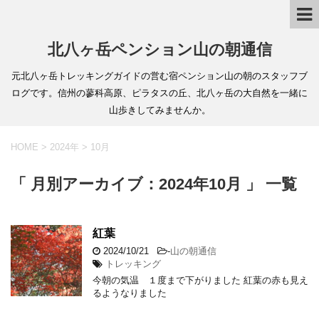
北八ヶ岳ペンション山の朝通信
元北八ヶ岳トレッキングガイドの営む宿ペンション山の朝のスタッフブ
ログです。信州の蓼科高原、ピラタスの丘、北八ヶ岳の大自然を一緒に
山歩きしてみませんか。
HOME
>
2024年
>
10月
「 月別アーカイブ：2024年10月 」 一覧
紅葉
2024/10/21
-
山の朝通信
トレッキング
今朝の気温 １度まで下がりました 紅葉の赤も見え
るようなりました