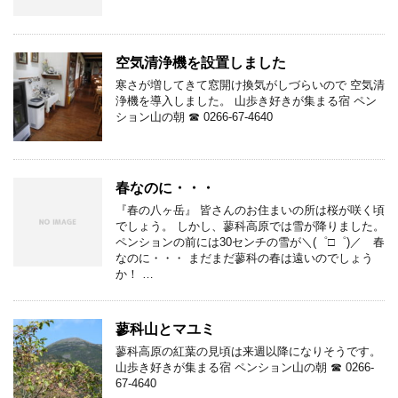
空気清浄機を設置しました
寒さが増してきて窓開け換気がしづらいので 空気清
浄機を導入しました。 山歩き好きが集まる宿 ペン
ション山の朝 ☎ 0266-67-4640
春なのに・・・
『春の八ヶ岳』 皆さんのお住まいの所は桜が咲く頃
でしょう。 しかし、蓼科高原では雪が降りました。
ペンションの前には30センチの雪が＼(゜□゜)／ 春
なのに・・・ まだまだ蓼科の春は遠いのでしょう
か！ …
蓼科山とマユミ
蓼科高原の紅葉の見頃は来週以降になりそうです。
山歩き好きが集まる宿 ペンション山の朝 ☎ 0266-
67-4640