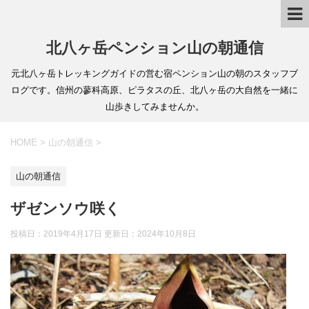
北八ヶ岳ペンション山の朝通信
元北八ヶ岳トレッキングガイドの営む宿ペンション山の朝のスタッフブ
ログです。信州の蓼科高原、ピラタスの丘、北八ヶ岳の大自然を一緒に
山歩きしてみませんか。
HOME
>
山の朝通信
>
山の朝通信
ザゼンソウ咲く
投稿日：2019年4月17日 更新日：
2024年10月8日