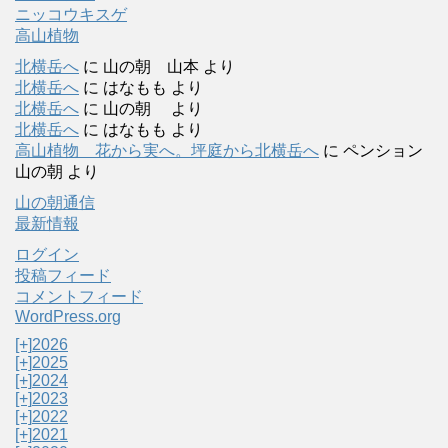
ニッコウキスゲ
高山植物
北横岳へ
に
山の朝 山本
より
北横岳へ
に
はなもも
より
北横岳へ
に
山の朝
より
北横岳へ
に
はなもも
より
高山植物 花から実へ。坪庭から北横岳へ
に
ペンション
山の朝
より
山の朝通信
最新情報
ログイン
投稿フィード
コメントフィード
WordPress.org
[+]
2026
[+]
2025
[+]
2024
[+]
2023
[+]
2022
[+]
2021