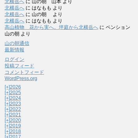
北横岳へ
に
山の朝 山本
より
北横岳へ
に
はなもも
より
北横岳へ
に
山の朝
より
北横岳へ
に
はなもも
より
高山植物 花から実へ。坪庭から北横岳へ
に
ペンション
山の朝
より
山の朝通信
最新情報
ログイン
投稿フィード
コメントフィード
WordPress.org
[+]
2026
[+]
2025
[+]
2024
[+]
2023
[+]
2022
[+]
2021
[+]
2020
[+]
2019
[+]
2018
[+]
2017