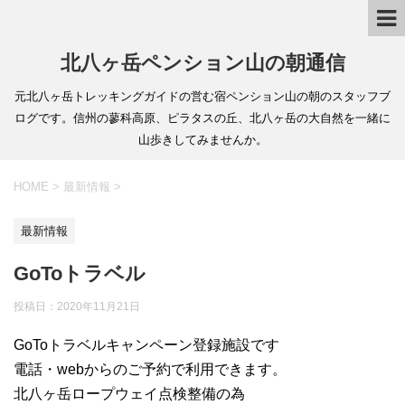
北八ヶ岳ペンション山の朝通信
元北八ヶ岳トレッキングガイドの営む宿ペンション山の朝のスタッフブ
ログです。信州の蓼科高原、ピラタスの丘、北八ヶ岳の大自然を一緒に
山歩きしてみませんか。
HOME
>
最新情報
>
最新情報
GoToトラベル
投稿日：
2020年11月21日
GoToトラベルキャンペーン登録施設です
電話・webからのご予約で利用できます。
北八ヶ岳ロープウェイ点検整備の為