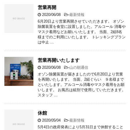
営業再開
2020/06/08
-
最新情報
6月20日より営業再開させていただきます。 オゾン
除菌装置を食堂に設置しました。アルコール 消毒や
マスク着用などお願いいたします。 当面、2組8名
様までのご利用にいたします。 トレッキングプラン
は中止 …
営業再開いたします
2020/06/08
-
山の朝通信
オゾン除菌装置が届きましたので6月20日より営業
を再開いたします。 当面、2組ぐらい ９名様まで
といたします。アルコール消毒やマスク着用をお願
いします。 お風呂は組別で使用していただきます。
スタッフ …
休館
2020/05/04
-
最新情報
5月4日の政府発表により5月31日まで休館すること