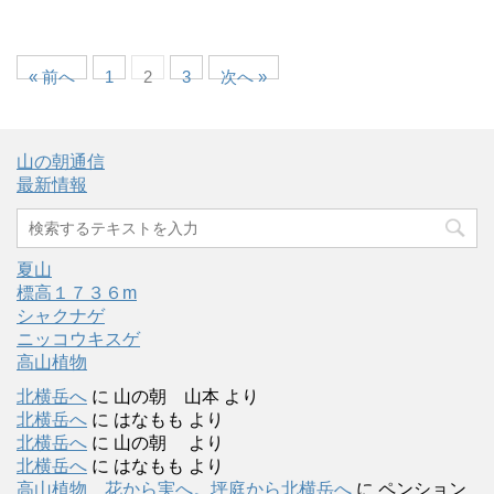
« 前へ
1
2
3
次へ »
山の朝通信
最新情報
夏山
標高１７３６m
シャクナゲ
ニッコウキスゲ
高山植物
北横岳へ
に
山の朝 山本
より
北横岳へ
に
はなもも
より
北横岳へ
に
山の朝
より
北横岳へ
に
はなもも
より
高山植物 花から実へ。坪庭から北横岳へ
に
ペンション