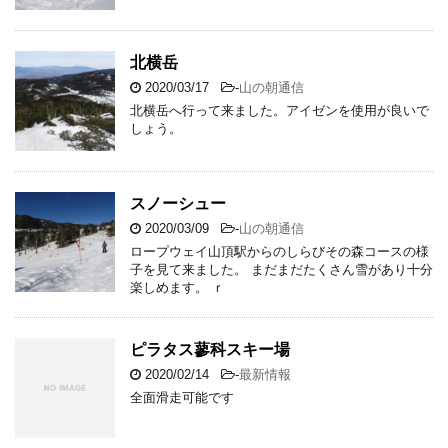
北横岳
2020/03/17
-
山の朝通信
北横岳へ行って来ました。アイゼンを使用が良いで
しょう。
スノーシュー
2020/03/09
-
山の朝通信
ロープウェイ山頂駅からのしらびその森コースの様
子を見て来ました。 まだまだたくさん雪があり十分
楽しめます。 ｒ
ピラタス蓼科スキー場
2020/02/14
-
最新情報
全面滑走可能です