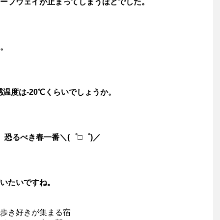
ープウェイが止まってしまうほどでした。
。
感温度は-20℃くらいでしょうか。
恐るべき春一番＼(゜□゜)／
いたいですね。
歩き好きが集まる宿