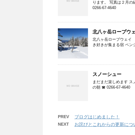
ります。 写真は２月の
0266-67-4640
北八ヶ岳ロープウ
北八ヶ岳ロープウェイ 
き好きが集まる宿 ペンション
スノーシュー
まだまだ楽しめます ス
の朝 ☎ 0266-67-4640
PREV
ブログはじめました！
NEXT
お詫びとこれからの更新につ