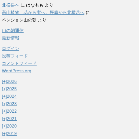
北横岳へ
に
はなもも
より
高山植物 花から実へ。坪庭から北横岳へ
に
ペンション山の朝
より
山の朝通信
最新情報
ログイン
投稿フィード
コメントフィード
WordPress.org
[+]
2026
[+]
2025
[+]
2024
[+]
2023
[+]
2022
[+]
2021
[+]
2020
[+]
2019