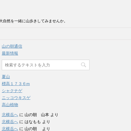
大自然を一緒に山歩きしてみませんか。
山の朝通信
最新情報
夏山
標高１７３６m
シャクナゲ
ニッコウキスゲ
高山植物
北横岳へ
に
山の朝 山本
より
北横岳へ
に
はなもも
より
北横岳へ
に
山の朝
より