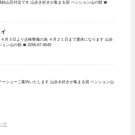
縞枯山荘付近です 山歩き好きが集まる宿 ペンション山の朝 ☎
ェイ
４月３日より点検整備の為 ４月２１日まで運休になります 山歩
山の朝 ☎ 0266-67-4640
ノーシューご案内いたします 山歩き好きが集まる宿 ペンション山
いて