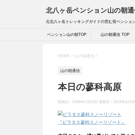
北八ヶ岳ペンション山の朝通
元北八ヶ岳トレッキングガイドの営む宿ペンショ
ペンション山の朝TOP
山の朝通信 TOP
HOME
>
山の朝通信
>
山の朝通信
本日の蓼科高原
投稿日：2008年2月24日 更新日：
2024年10月
『ピラタス蓼科スノーリゾート』