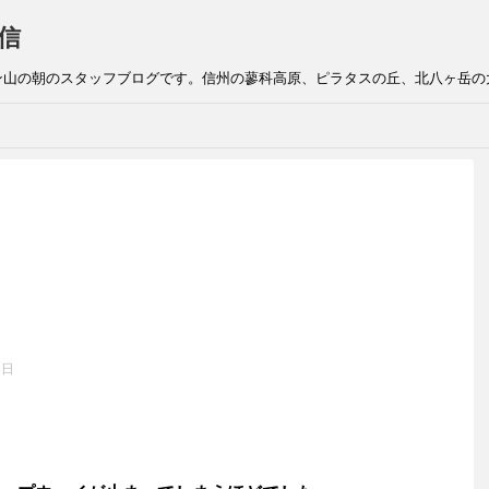
信
ン山の朝のスタッフブログです。信州の蓼科高原、ピラタスの丘、北八ヶ岳の
8日