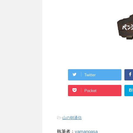
Twitter
B
Pocket
-
山の朝通信
執筆者：
yamanoasa