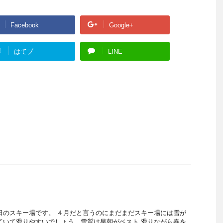
Facebook
Google+
!
はてブ
LINE
日のスキー場です。 ４月だと言うのにまだまだスキー場には雪が
ていて滑りやすいでしょう。雪質は早朝がベスト 滑りながら春を