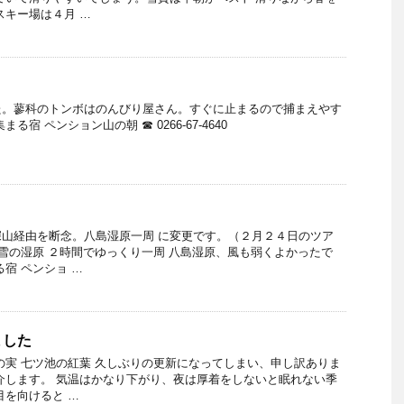
スキー場は４月 …
た。蓼科のトンボはのんびり屋さん。すぐに止まるので捕まえやす
る宿 ペンション山の朝 ☎ 0266-67-4640
山経由を断念。八島湿原一周 に変更です。（２月２４日のツア
吹雪の湿原 ２時間でゆっくり一周 八島湿原、風も弱くよかったで
宿 ペンショ …
ました
の実 七ツ池の紅葉 久しぶりの更新になってしまい、申し訳ありま
介します。 気温はかなり下がり、夜は厚着をしないと眠れない季
目を向けると …