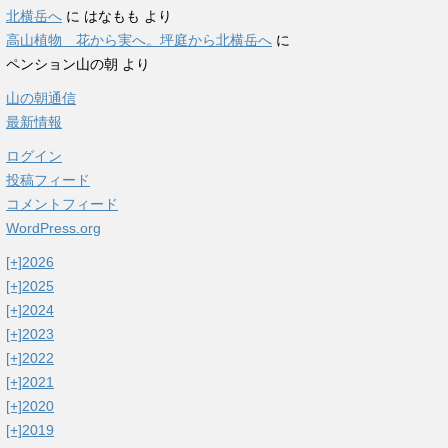
北横岳へ
に
はなもも
より
高山植物 花から実へ。坪庭から北横岳へ
に
ペンション山の朝
より
山の朝通信
最新情報
ログイン
投稿フィード
コメントフィード
WordPress.org
[+]
2026
[+]
2025
[+]
2024
[+]
2023
[+]
2022
[+]
2021
[+]
2020
[+]
2019