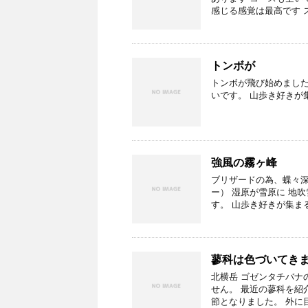
感じる感覚は最高です 
トンボが
トンボが飛び始めまし
いです。 山歩き好きが集ま
強風の霧ヶ峰
ブリザードの為、蝶々深
ー） 湿原が雪原に 地
す。 山歩き好きが集まる
蓼科は色づいてき
北横岳 ゴゼンタチバナ
せん。 最近の蓼科を紹
節となりました。 外に