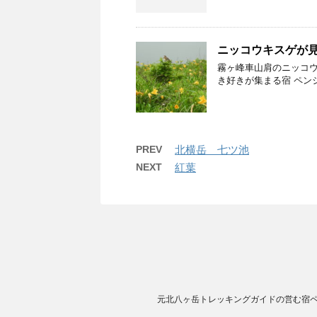
ニッコウキスゲが
霧ヶ峰車山肩のニッコウ
き好きが集まる宿 ペンション
PREV
北横岳 七ツ池
NEXT
紅葉
元北八ヶ岳トレッキングガイドの営む宿