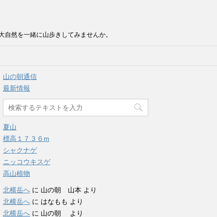
大自然を一緒に山歩きしてみませんか。
山の朝通信
最新情報
夏山
標高１７３６m
シャクナゲ
ニッコウキスゲ
高山植物
北横岳へ
に
山の朝 山本
より
北横岳へ
に
はなもも
より
北横岳へ
に
山の朝
より