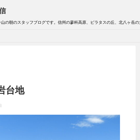
信
ン山の朝のスタッフブログです。信州の蓼科高原、ピラタスの丘、北八ヶ岳の
岩台地
日