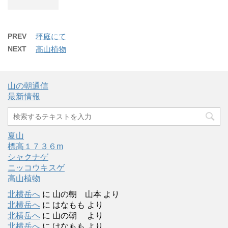
PREV
坪庭にて
NEXT
高山植物
山の朝通信
最新情報
夏山
標高１７３６m
シャクナゲ
ニッコウキスゲ
高山植物
北横岳へ
に
山の朝 山本
より
北横岳へ
に
はなもも
より
北横岳へ
に
山の朝
より
北横岳へ
に
はなもも
より