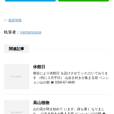
-
最新情報
執筆者：
yamanoasa
関連記事
休館日
都合により休館日 を設けさせて いただいておりま
す （特に３月平日） 山歩き好きが集まる宿 ペンシ
ョン山の朝 ☎ 0266-67-4640
高山植物
山の花が咲き始めて います。緑も濃く なりまし
た。 山歩き好きが集まる宿 ペンション山の朝 ☎