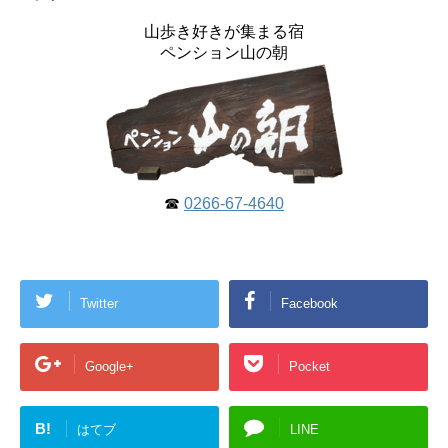
山歩き好きが集まる宿
ペンション山の朝
☎
0266-67-4640
Twitter
Facebook
Google+
Pocket
B!
はてブ
LINE