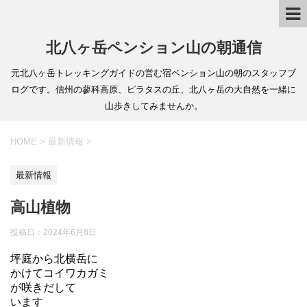
北八ヶ岳ペンション山の朝通信
元北八ヶ岳トレッキングガイドの営む宿ペンション山の朝のスタッフブ
ログです。信州の蓼科高原、ピラタスの丘、北八ヶ岳の大自然を一緒に
山歩きしてみませんか。
HOME
>
最新情報
>
最新情報
高山植物
投稿日：
2024年6月8日
坪庭から北横岳に
かけてコイワカガミ
が咲きだして
います