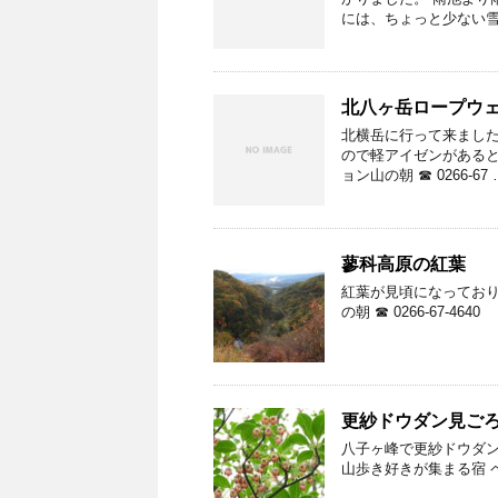
には、ちょっと少ない雪
北八ヶ岳ロープウ
北横岳に行って来ました
ので軽アイゼンがあると
ョン山の朝 ☎ 0266-67 
蓼科高原の紅葉
紅葉が見頃になっており
の朝 ☎ 0266-67-4640
更紗ドウダン見ご
八子ヶ峰で更紗ドウダン
山歩き好きが集まる宿 ペンシ