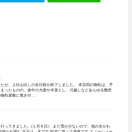
し
たが、上社山出しの全日程が終了しました。 本宮四の御柱は、予
しまったものの、途中の大曲や木落とし、川越しなどあらゆる難所
御柱屋敷に曳き付 …
行ってきました。(１月８日） まだ雪が少ないので、池の氷がわ
雨池山を望む 足元は、氷です 対岸に渡って昼食です スノーシュー