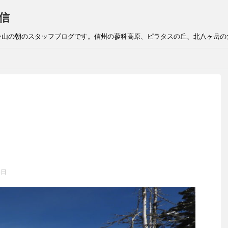
信
ン山の朝のスタッフブログです。信州の蓼科高原、ピラタスの丘、北八ヶ岳の
8日