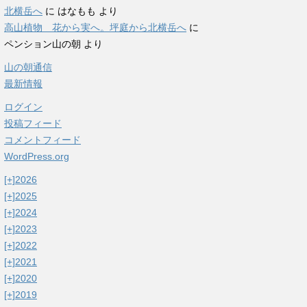
北横岳へ
に
はなもも
より
高山植物 花から実へ。坪庭から北横岳へ
に
ペンション山の朝
より
山の朝通信
最新情報
ログイン
投稿フィード
コメントフィード
WordPress.org
[+]
2026
[+]
2025
[+]
2024
[+]
2023
[+]
2022
[+]
2021
[+]
2020
[+]
2019