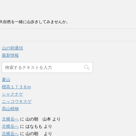
大自然を一緒に山歩きしてみませんか。
山の朝通信
最新情報
夏山
標高１７３６m
シャクナゲ
ニッコウキスゲ
高山植物
北横岳へ
に
山の朝 山本
より
北横岳へ
に
はなもも
より
北横岳へ
に
山の朝
より