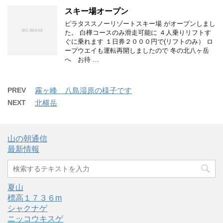
スキー場オープン
ピラタススノーリゾートスキー場 がオープンしまし
た。 白樺コースのみ滑走可能に ４人乗りリフトす
ぐに乗れます １日券２０００円で(リフトのみ） ロ
ープウエイも運転再開しましたので 冬の北八ヶ岳
へ お待 …
PREV
霧ヶ峰 八島湿原の様子です
NEXT
北横岳
山の朝通信
最新情報
夏山
標高１７３６m
シャクナゲ
ニッコウキスゲ