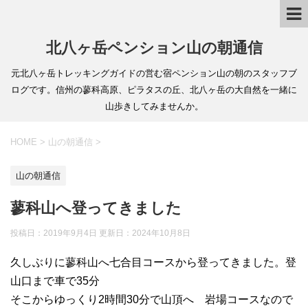
北八ヶ岳ペンション山の朝通信
元北八ヶ岳トレッキングガイドの営む宿ペンション山の朝のスタッフブ
ログです。信州の蓼科高原、ピラタスの丘、北八ヶ岳の大自然を一緒に
山歩きしてみませんか。
HOME
>
山の朝通信
>
山の朝通信
蓼科山へ登ってきました
投稿日：2019年9月4日 更新日：
2024年10月8日
久しぶりに蓼科山へ七合目コースから登ってきました。登
山口まで車で35分
そこからゆっくり2時間30分で山頂へ 岩場コースなので