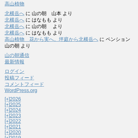
高山植物
北横岳へ
に
山の朝 山本
より
北横岳へ
に
はなもも
より
北横岳へ
に
山の朝
より
北横岳へ
に
はなもも
より
高山植物 花から実へ。坪庭から北横岳へ
に
ペンション
山の朝
より
山の朝通信
最新情報
ログイン
投稿フィード
コメントフィード
WordPress.org
[+]
2026
[+]
2025
[+]
2024
[+]
2023
[+]
2022
[+]
2021
[+]
2020
[+]
2019