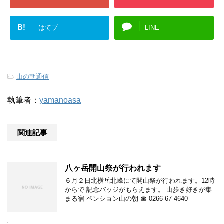
B!
はてブ
LINE
-
山の朝通信
執筆者：
yamanoasa
関連記事
八ヶ岳開山祭が行われます
６月２日北横岳北峰にて開山祭が行われます。12時
からで 記念バッジがもらえます。 山歩き好きが集
まる宿 ペンション山の朝 ☎ 0266-67-4640