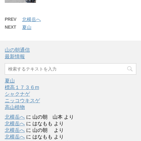
PREV
北横岳へ
NEXT
夏山
山の朝通信
最新情報
夏山
標高１７３６m
シャクナゲ
ニッコウキスゲ
高山植物
北横岳へ
に
山の朝 山本
より
北横岳へ
に
はなもも
より
北横岳へ
に
山の朝
より
北横岳へ
に
はなもも
より