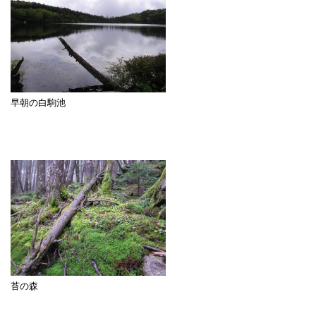
早朝の白駒池
苔の森