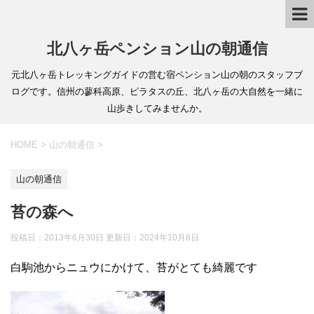
北八ヶ岳ペンション山の朝通信
元北八ヶ岳トレッキングガイドの営む宿ペンション山の朝のスタッフブ
ログです。信州の蓼科高原、ピラタスの丘、北八ヶ岳の大自然を一緒に
山歩きしてみませんか。
HOME
>
山の朝通信
>
山の朝通信
苔の森へ
投稿日：2013年6月30日 更新日：
2024年10月8日
白駒池からニュウにかけて、苔がとても綺麗です